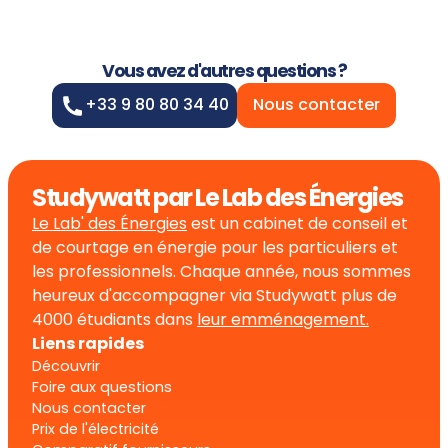
Vous avez d'autres questions ?
+33 9 80 80 34 40
Nous contacter
Studywatt par Le Lab des Énergies
Le Lab' des Énergies
est un cabinet de conseil et
de courtage en énergie pour les particuliers et
les professionnels. Chaque année, nous sommes
heureux d'accompagner via Studywatt plus de
4000 étudiants dans
leur emménagement.
Liens rapides
Découvrir
Foire aux questions
Nous contacter
Prix de l'électricité