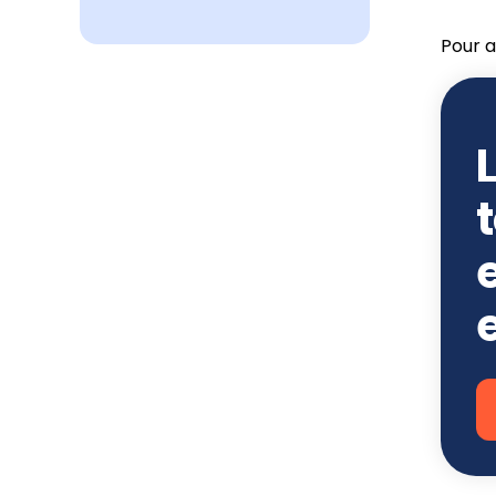
Pour al
L
t