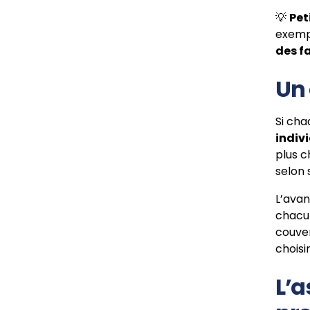
💡
Pet
exempl
des f
Un 
Si cha
indiv
plus c
selon 
L’avan
chacun
couver
choisi
L’a