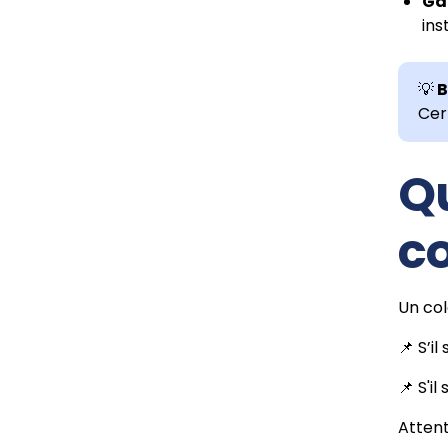
Gar
ins
💡
B
Cer
Qu
co
Un col
📌 S’i
📌 S'i
Attent