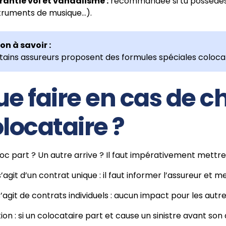
antie vol et vandalisme :
recommandée si tu possèdes d
truments de musique…).
on à savoir :
tains assureurs proposent des formules spéciales coloca
e faire en cas de
locataire ?
oc part ? Un autre arrive ? Il faut impérativement mettre 
l s’agit d’un contrat unique : il faut informer l’assureur et m
l s’agit de contrats individuels : aucun impact pour les autr
ion : si un colocataire part et cause un sinistre avant son 