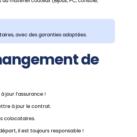
u matériel coûteux (Bijoux, PC, console,
taires, avec des garanties adaptées.
 changement de
à jour l’assurance !
ettre à jour le contrat.
es colocataires.
départ, il est toujours responsable !