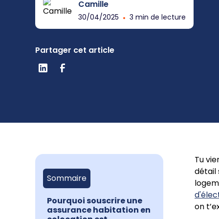
Camille
30/04/2025
•
3 min de lecture
Partager cet article
Tu vie
détail
Sommaire
logeme
d'élec
Pourquoi souscrire une
on t’e
assurance habitation en