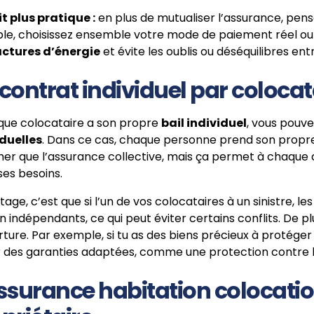
it plus pratique :
en plus de mutualiser l’assurance, pen
e, choisissez ensemble votre mode de paiement réel ou liss
actures d’énergie
et évite les oublis ou déséquilibres ent
contrat individuel par colocat
que colocataire a son propre
bail individuel
, vous pouve
iduelles
. Dans ce cas, chaque personne prend son propre
her que l’assurance collective, mais ça permet à chaque
ses besoins.
tage, c’est que si l’un de vos colocataires à un sinistre, l
 indépendants, ce qui peut éviter certains conflits. De p
ture. Par exemple, si tu as des biens précieux à protége
r des garanties adaptées, comme une protection contre le
ssurance habitation colocation