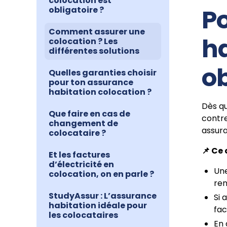
colocation est
Po
obligatoire ?
Comment assurer une
ha
colocation ? Les
différentes solutions
ob
Quelles garanties choisir
pour ton assurance
habitation colocation ?
Dès qu
Que faire en cas de
contre
changement de
assura
colocataire ?
📌 Ce 
Et les factures
d’électricité en
Une
colocation, on en parle ?
re
StudyAssur : L’assurance
Si 
habitation idéale pour
fa
les colocataires
En 