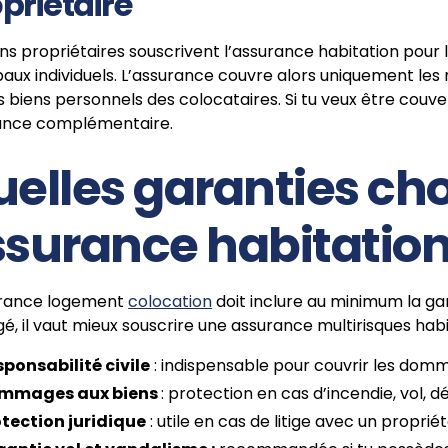
priétaire
ns propriétaires souscrivent l’assurance habitation pou
aux individuels. L’assurance couvre alors uniquement les r
s biens personnels des colocataires. Si tu veux être couve
ance complémentaire.
elles garanties cho
surance habitation
urance logement
colocation
doit inclure au minimum la gar
é, il vaut mieux souscrire une assurance multirisques habita
ponsabilité civile
: indispensable pour couvrir les domm
mmages aux biens
: protection en cas d’incendie, vol, 
tection juridique
: utile en cas de litige avec un proprié