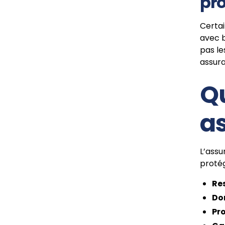
pro
Certai
avec b
pas le
assur
Qu
as
L’ass
protég
Res
Do
Pro