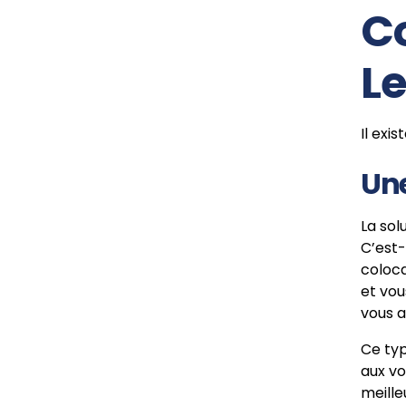
C
Le
Il exi
Une
La sol
C’est-
coloca
et vou
vous a
Ce ty
aux vo
meille